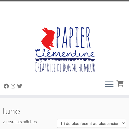
Passer
au
lune
contenu
Trié
2 résultats affichés
du