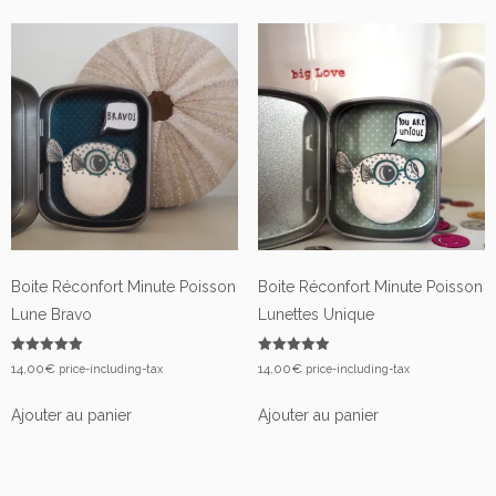
plus
récent
au
plus
ancien
Boite Réconfort Minute Poisson
Boite Réconfort Minute Poisson
Lune Bravo
Lunettes Unique
Note
Note
14,00
€
14,00
€
price-including-tax
price-including-tax
5.00
5.00
sur 5
sur 5
Ajouter au panier
Ajouter au panier