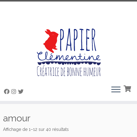
Passer
au
amour
contenu
Trié
Affichage de 1–12 sur 40 résultats
du