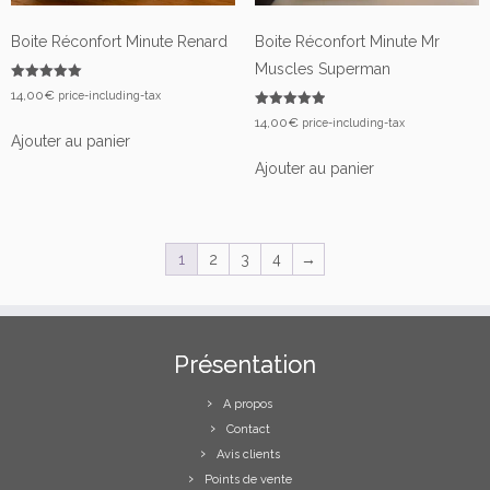
Boite Réconfort Minute Renard
Boite Réconfort Minute Mr
Muscles Superman
Note
14,00
€
price-including-tax
5.00
sur 5
Note
14,00
€
price-including-tax
5.00
Ajouter au panier
sur 5
Ajouter au panier
1
2
3
4
→
Présentation
A propos
Contact
Avis clients
Points de vente