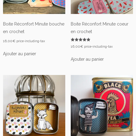
Boite Réconfort Minute bouche
Boite Réconfort Minute coeur
en crochet
en crochet
16,00
€
price-including-tax
Note
16,00
€
price-including-tax
5.00
sur 5
Ajouter au panier
Ajouter au panier