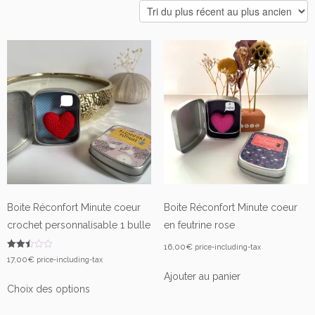
plus
récent
au
plus
ancien
Boite Réconfort Minute coeur
Boite Réconfort Minute coeur
crochet personnalisable 1 bulle
en feutrine rose
16,00
€
price-including-tax
Note
17,00
€
price-including-tax
2.50
sur
Ajouter au panier
5
Choix des options