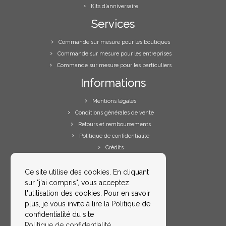
Kits d’anniversaire
Services
Commande sur mesure pour les boutiques
Commande sur mesure pour les entreprises
Commande sur mesure pour les particuliers
Informations
Mentions légales
Conditions générales de vente
Retours et remboursements
Politique de confidentialité
Crédits
Votre espace
Ce site utilise des cookies. En cliquant
sur "j'ai compris", vous acceptez
Votre compte
l'utilisation des cookies. Pour en savoir
Me contacter
plus, je vous invite à lire la Politique de
FAQs
confidentialité du site
Politique de confidentialité