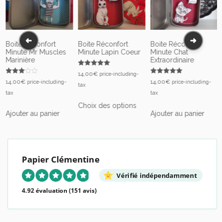
Boite Réconfort
Boite Réconfort
Boite Réconfort
Minute Mr Muscles
Minute Lapin Coeur
Minute Chat
Marinière
Extraordinaire
Note
14,00
€
price-including-
5.00
Note
Note
14,00
€
14,00
€
price-including-
price-including-
sur 5
tax
3.00
5.00
sur 5
sur 5
tax
tax
Ce
Choix des options
produit
Ajouter au panier
Ajouter au panier
a
plusieurs
variations.
Les
Papier Clémentine
options
peuvent
Vérifié indépendamment
être
4.92 évaluation
(151 avis)
choisies
sur
la