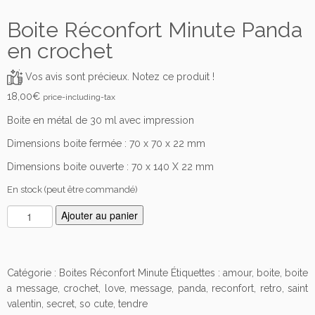
Boite Réconfort Minute Panda
en crochet
Vos avis sont précieux. Notez ce produit !
18,00
€
price-including-tax
Boite en métal de 30 ml avec impression
Dimensions boite fermée : 70 x 70 x 22 mm
Dimensions boite ouverte : 70 x 140 X 22 mm
En stock (peut être commandé)
q
Ajouter au panier
u
a
n
Catégorie :
Boites Réconfort Minute
Étiquettes :
amour
,
boite
,
boite
t
a message
,
crochet
,
love
,
message
,
panda
,
reconfort
,
retro
,
saint
i
valentin
,
secret
,
so cute
,
tendre
t