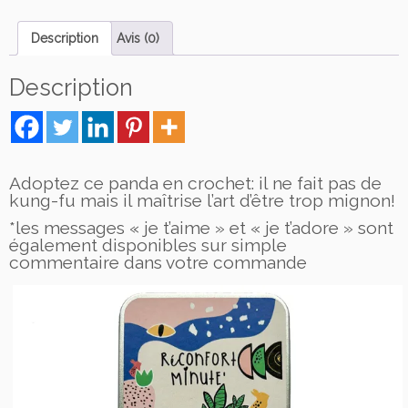
é
d
Description
Avis (0)
e
B
Description
o
i
t
e
R
Adoptez ce panda en crochet: il ne fait pas de
é
kung-fu mais il maîtrise l’art d’être trop mignon!
c
*les messages « je t’aime » et « je t’adore » sont
o
également disponibles sur simple
n
commentaire dans votre commande
f
o
r
t
M
i
n