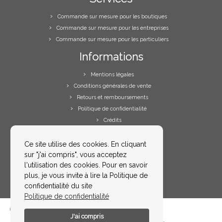
Commande sur mesure pour les boutiques
Commande sur mesure pour les entreprises
Commande sur mesure pour les particuliers
Informations
Mentions légales
Conditions générales de vente
Retours et remboursements
Politique de confidentialité
Crédits
Votre espace
Ce site utilise des cookies. En cliquant
sur "j'ai compris", vous acceptez
Votre compte
l'utilisation des cookies. Pour en savoir
Me contacter
plus, je vous invite à lire la Politique de
FAQs
confidentialité du site
Politique de confidentialité
J'ai compris