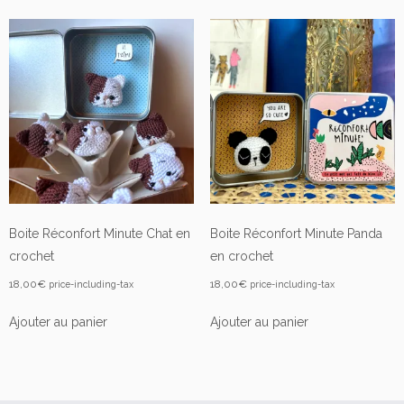
plus
récent
au
plus
ancien
Boite Réconfort Minute Chat en
Boite Réconfort Minute Panda
crochet
en crochet
18,00
€
18,00
€
price-including-tax
price-including-tax
Ajouter au panier
Ajouter au panier