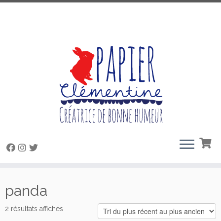
Passer
au
panda
contenu
Trié
2 résultats affichés
du