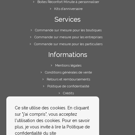
Boites Réconfort Minute à personnaliser
Kits d’anniversaire
Services
Commande sur mesure pour les boutiques
Commande sur mesure pour les entreprises
Commande sur mesure pour les particuliers
Informations
Mentions légales
Conditions générales de vente
Retours et remboursements
Politique de confidentialité
Crédits
Votre espace
Ce site utilise des cookies. En cliquant
sur "j'ai compris", vous acceptez
Votre compte
l'utilisation des cookies. Pour en savoir
Me contacter
plus, je vous invite à lire la Politique de
FAQs
confidentialité du site