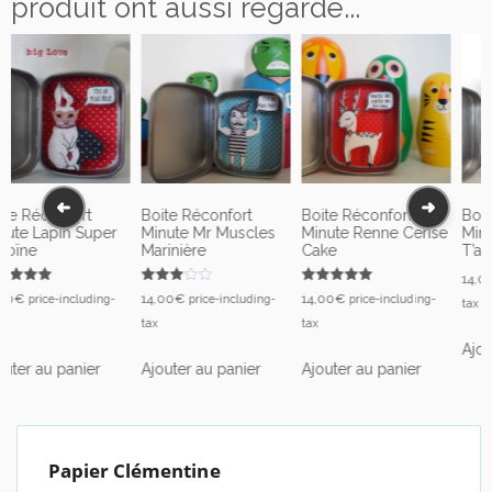
produit ont aussi regardé...
Boite Réconfort
Boite Réconfort
Boite Réconfort
Minute Mr Muscles
Minute Renne Cerise
Minute Tigre Je
Marinière
Cake
T’aime
14,00
€
price-including-
Note
Note
14,00
€
14,00
€
price-including-
price-including-
tax
3.00
5.00
sur 5
sur 5
tax
tax
Ajouter au panier
Ajouter au panier
Ajouter au panier
Papier Clémentine