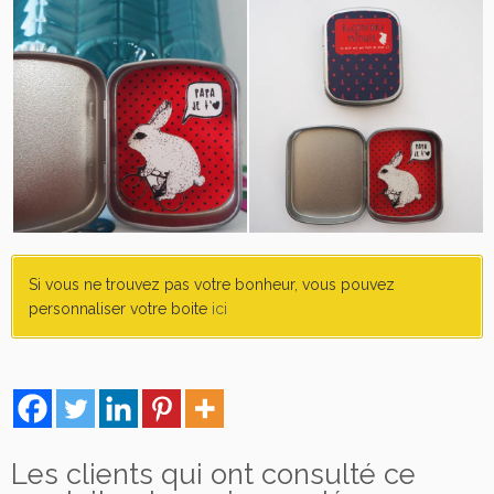
p
i
n
V
é
l
o
Si vous ne trouvez pas votre bonheur, vous pouvez
personnaliser votre boite
ici
Les clients qui ont consulté ce