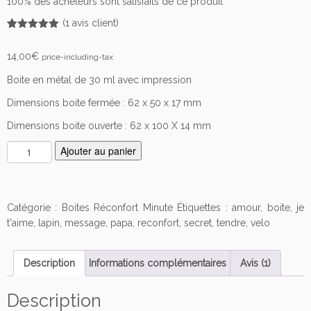
100% des acheteurs sont satisfaits de ce produit
(
1
avis client)
Noté
1
5.00
sur 5
14,00
€
price-including-tax
basé sur
notation
client
Boite en métal de 30 ml avec impression
Dimensions boite fermée : 62 x 50 x 17 mm
Dimensions boite ouverte : 62 x 100 X 14 mm
q
Ajouter au panier
u
a
n
Catégorie :
Boites Réconfort Minute
Étiquettes :
amour
,
boite
,
je
t
t'aime
,
lapin
,
message
,
papa
,
reconfort
,
secret
,
tendre
,
velo
i
t
é
Description
Informations complémentaires
Avis (1)
d
e
Description
B