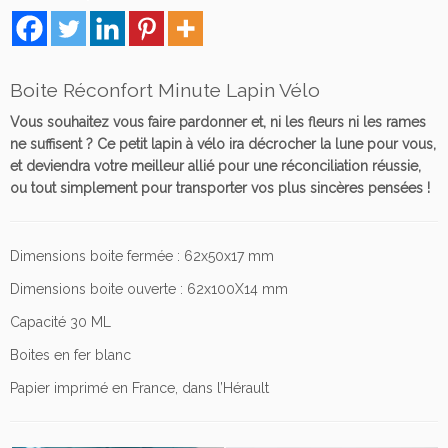
o
i
t
e
Boite Réconfort Minute Lapin Vélo
R
é
Vous souhaitez vous faire pardonner et, ni les fleurs ni les rames
c
ne suffisent ?
Ce petit lapin à vélo ira décrocher la lune pour vous,
o
et deviendra votre meilleur allié pour une réconciliation réussie,
n
ou tout simplement pour transporter vos plus sincères pensées !
f
o
r
Dimensions boite fermée : 62x50x17 mm
t
Dimensions boite ouverte : 62x100X14 mm
M
i
Capacité 30 ML
n
Boites en fer blanc
u
t
Papier imprimé en France, dans l’Hérault
e
L
a